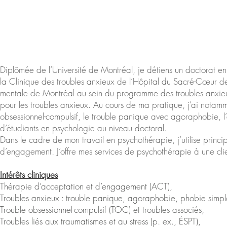
Diplômée de l’Université de Montréal, je détiens un doctorat 
la Clinique des troubles anxieux de l’Hôpital du Sacré-Cœur de M
mentale de Montréal au sein du programme des troubles anxieux 
pour les troubles anxieux. Au cours de ma pratique, j’ai notamm
obsessionnel-compulsif, le trouble panique avec agoraphobie, l’
d’étudiants en psychologie au niveau doctoral.
Dans le cadre de mon travail en psychothérapie, j’utilise princ
d’engagement. J’offre mes services de psychothérapie à une client
Intérêts cliniques
Thérapie d’acceptation et d’engagement (ACT),
Troubles anxieux : trouble panique, agoraphobie, phobie simple,
Trouble obsessionnel-compulsif (TOC) et troubles associés,
Troubles liés aux traumatismes et au stress (p. ex., ÉSPT),