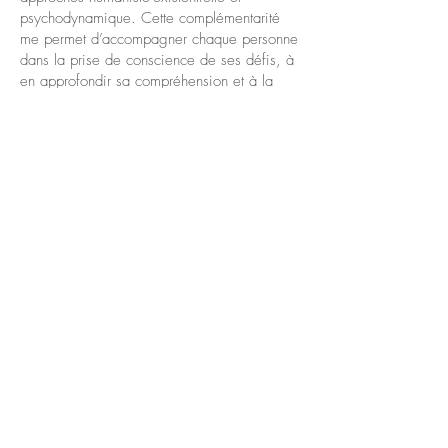
psychodynamique. Cette complémentarité
me permet d’accompagner chaque personne
dans la prise de conscience de ses défis, à
en approfondir sa compréhension et à la
soutenir dans ses choix personnels, tout en
valorisant ses ressources et sa capacité à
trouver un meilleur équilibre.
Je privilégie une approche bienveillante et
respectueuse du rythme de la personne. Les
premières rencontres serviront à évaluer vos
difficultés, vos ressources, votre demande
ainsi que vos attentes afin de vous proposer
un plan d’intervention personnalisé. Au
cours de la démarche thérapeutique, je vous
partagerai ma compréhension de vos
difficultés, ainsi que l’information et les
outils. Je propose une démarche
collaborative permettant d’identifier des défis
à travailler, à définir des objectifs concrets,
porteurs de sens, et à co-construire des