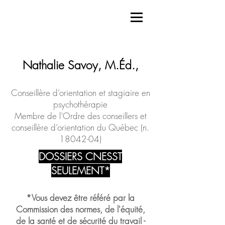
Nathalie Savoy, M.Éd.,
Conseillère d’orientation et stagiaire en
psychothérapie
Membre de l’Ordre des conseillers et
conseillère d’orientation du Québec (n.
18042-04)
DOSSIERS CNESST
SEULEMENT*
*Vous devez être référé par la
Commission
des normes, de l'équité,
de la santé et de sécurité du travail -